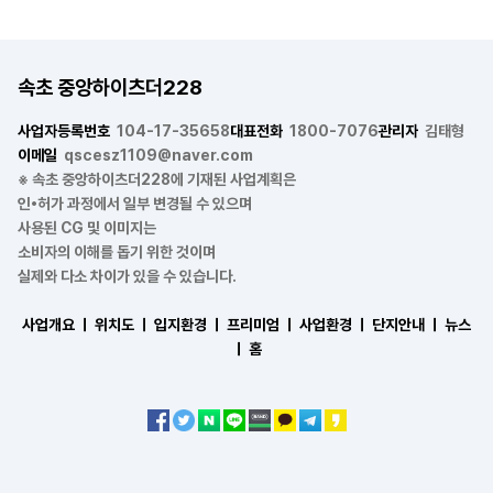
속초 중앙하이츠더228
사업자등록번호
104-17-35658
대표전화
1800-7076
관리자
김태형
이메일
qscesz1109@naver.com
※ 속초 중앙하이츠더228에 기재된 사업계획은
인•허가 과정에서 일부 변경될 수 있으며
사용된 CG 및 이미지는
소비자의 이해를 돕기 위한 것이며
실제와 다소 차이가 있을 수 있습니다.
사업개요 ㅣ
위치도 ㅣ
입지환경 ㅣ
프리미엄 ㅣ
사업환경 ㅣ
단지안내 ㅣ
뉴스
ㅣ
홈