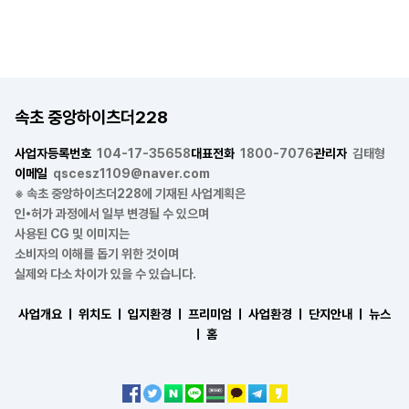
속초 중앙하이츠더228
사업자등록번호
104-17-35658
대표전화
1800-7076
관리자
김태형
이메일
qscesz1109@naver.com
※ 속초 중앙하이츠더228에 기재된 사업계획은
인•허가 과정에서 일부 변경될 수 있으며
사용된 CG 및 이미지는
소비자의 이해를 돕기 위한 것이며
실제와 다소 차이가 있을 수 있습니다.
사업개요 ㅣ
위치도 ㅣ
입지환경 ㅣ
프리미엄 ㅣ
사업환경 ㅣ
단지안내 ㅣ
뉴스
ㅣ
홈