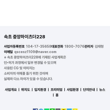
속초 중앙하이츠더228
사업자등록번호
104-17-35658
대표전화
1800-7076
관리자
김태형
이메일
qscesz1109@naver.com
※ 속초 중앙하이츠더228에 기재된 사업계획은
인•허가 과정에서 일부 변경될 수 있으며
사용된 CG 및 이미지는
소비자의 이해를 돕기 위한 것이며
실제와 다소 차이가 있을 수 있습니다.
사업개요 ㅣ
위치도 ㅣ
입지환경 ㅣ
프리미엄 ㅣ
사업환경 ㅣ
단지안내 ㅣ
뉴스
ㅣ
홈