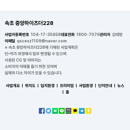
속초 중앙하이츠더228
사업자등록번호
104-17-35658
대표전화
1800-7076
관리자
김태형
이메일
qscesz1109@naver.com
※ 속초 중앙하이츠더228에 기재된 사업계획은
인•허가 과정에서 일부 변경될 수 있으며
사용된 CG 및 이미지는
소비자의 이해를 돕기 위한 것이며
실제와 다소 차이가 있을 수 있습니다.
사업개요 ㅣ
위치도 ㅣ
입지환경 ㅣ
프리미엄 ㅣ
사업환경 ㅣ
단지안내 ㅣ
뉴스
ㅣ
홈