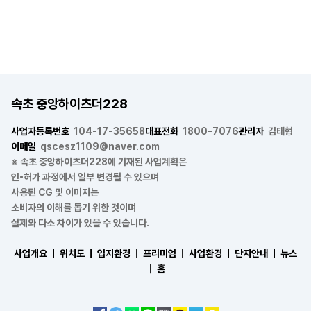
속초 중앙하이츠더228
사업자등록번호
104-17-35658
대표전화
1800-7076
관리자
김태형
이메일
qscesz1109@naver.com
※ 속초 중앙하이츠더228에 기재된 사업계획은
인•허가 과정에서 일부 변경될 수 있으며
사용된 CG 및 이미지는
소비자의 이해를 돕기 위한 것이며
실제와 다소 차이가 있을 수 있습니다.
사업개요 ㅣ
위치도 ㅣ
입지환경 ㅣ
프리미엄 ㅣ
사업환경 ㅣ
단지안내 ㅣ
뉴스
ㅣ
홈